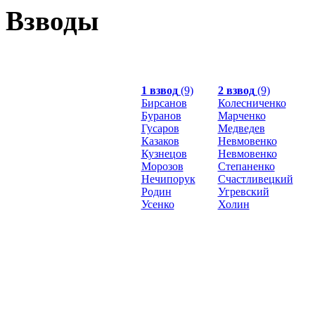
Взводы
1 взвод
(9)
2 взвод
(9)
Бирсанов
Колесниченко
Буранов
Марченко
Гусаров
Медведев
Казаков
Невмовенко
Кузнецов
Невмовенко
Морозов
Степаненко
Нечипорук
Счастливецкий
Родин
Угревский
Усенко
Холин