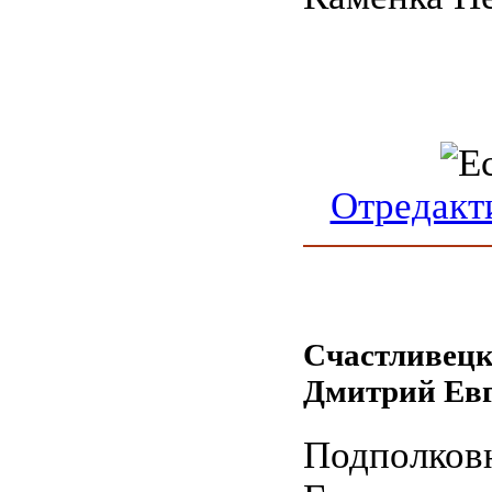
Отредакт
Счастливец
Дмитрий Ев
Подполко