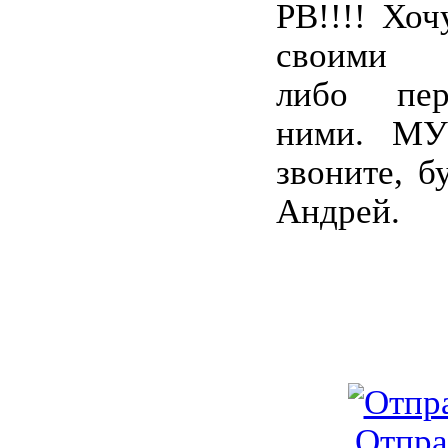
РВ!!!! Хоч
своими о
либо пер
ними. МУ
звоните, б
Андрей.
Отпра