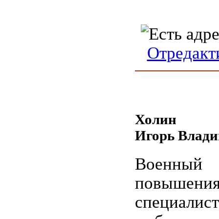
Отредакт
Холин
Игорь Влад
Военны
повышени
специалист