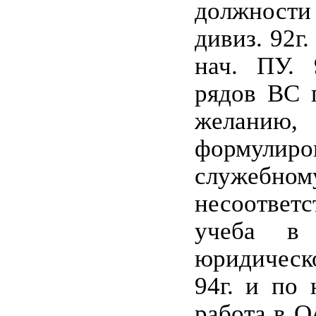
должност
дивиз. 92г.
нач. ПУ. 
рядов ВС 
желан
формул
служебном
несоответс
учеба 
юридическо
94г. и по 
работа в О