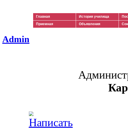
Ильич
Главная
История училища
Пос
Приемная
Объявления
Сою
Admin
Админист
Кар