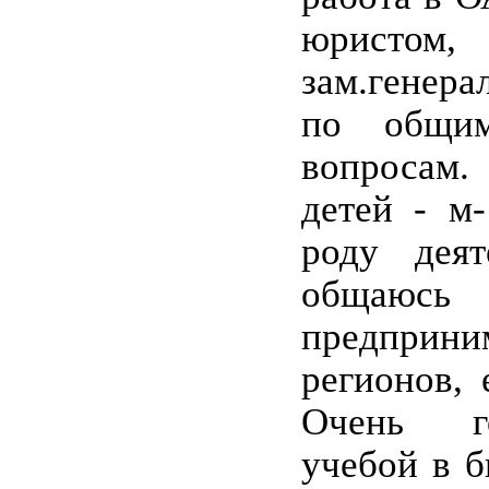
юристо
зам.генера
по общи
вопросам
детей - м-
роду деят
общ
предприни
регионов, 
Очень г
учебой в