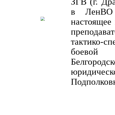
ЗГВ (г. Др
в ЛенВО 
настоящее 
преподав
тактико-
боевой
Белгородск
юридическ
Подполков