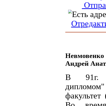
Отпра
Отредакт
Невмовенко
Андрей Анат
В 91г.
дипломо
факультет 
Во врем