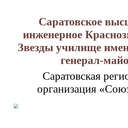
Саратовское выс
инженерное Красноз
Звезды училище имен
генерал-май
Саратовская реги
организация «Союз
Генерал-
майор
Лизюков
Александр