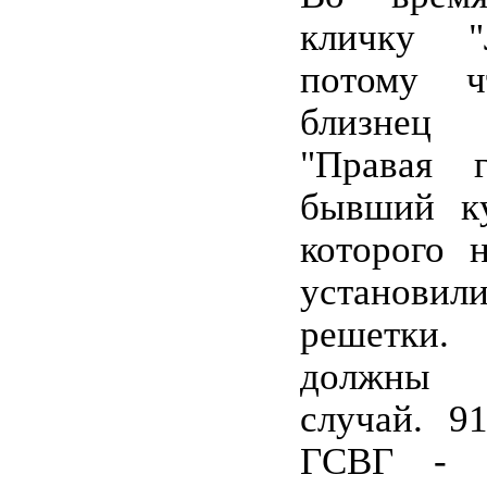
кличку "
потому ч
близнец
"Правая 
бывший ку
которого 
установ
решетки
должны 
случай. 91
ГСВГ - Д