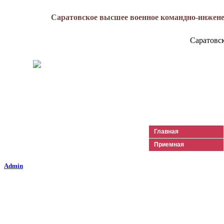
Саратовское высшее военное командно-инжене
Саратовс
Генерал-майор
Лизюков
Александр Ильич
Главная
Приемная
Admin
Гарнизоны. Фотоальбом