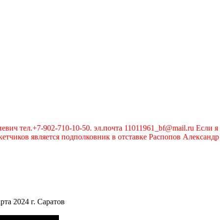
вич тел.+7-902-710-10-50. эл.почта 11011961_bf@mail.ru Если я 
чиков является подполковник в отставке Распопов Александр А
та 2024 г. Саратов