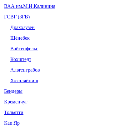
ВАА им.М.И.Калинина
ГСВГ (ЗГВ)
Драххаузен
Шёнебек
Вайсенфельс
Кохштедт
Альтенграбов
Хоэнляйпиш
Бендеры
Кременчуг
Тольятти
Кап.Яр
Беларусь