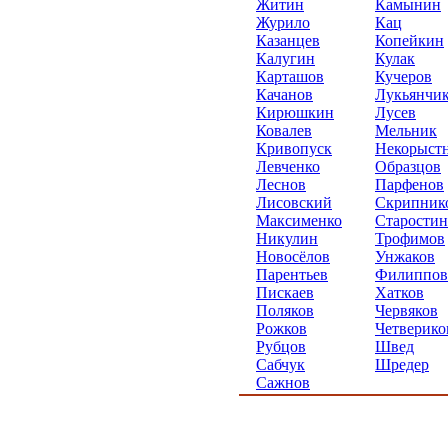
Житин
Камынин
Журило
Кац
Казанцев
Копейкин
Калугин
Кулак
Карташов
Кучеров
Качанов
Лукьянчи
Кирюшкин
Лусев
Ковалев
Мельник
Кривопуск
Некорыст
Левченко
Образцов
Леснов
Парфенов
Лисовский
Скрипник
Максименко
Старостин
Никулин
Трофимов
Новосёлов
Унжаков
Парентьев
Филиппов
Пискаев
Хатков
Поляков
Червяков
Рожков
Четверико
Рубцов
Швед
Сабчук
Шредер
Сажнов