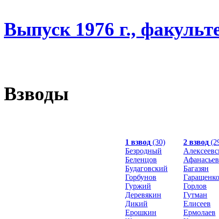
Выпуск 1976 г., факульт
Взводы
1 взвод
(30)
2 взвод
(2
Безродный
Алексеевс
Беленцов
Афанасьев
Будаговский
Багазян
Горбунов
Гаращенк
Гуржий
Горлов
Деревякин
Гутман
Дикий
Елисеев
Ерошкин
Ермолаев