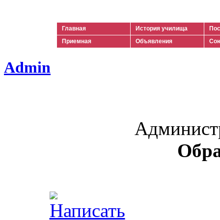
Ильич
Главная
История училища
Пос
Приемная
Объявления
Сою
Admin
Админист
Обра