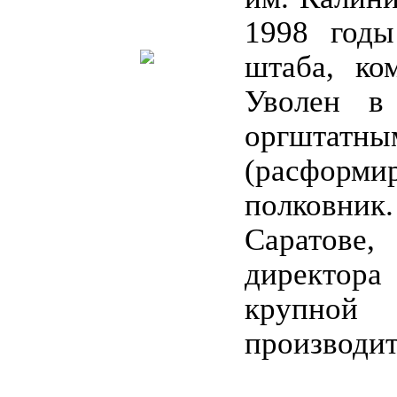
1998 годы
штаба, ко
Уволен в
оргштатны
(расформир
полковни
Саратове
директора
крупной
производит