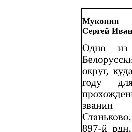
Муконин
Сергей Ива
Одно из
Белорус
округ, куд
году для
прохожде
звании к
Станьково,
897-й рдн,