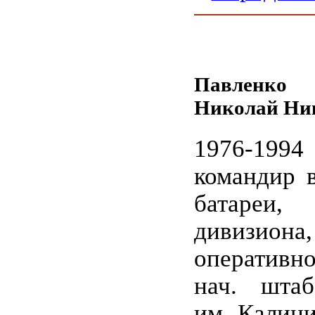
Павленко
Николай Ни
1976-1994
командир в
батареи
дивизи
оперативн
нач. шта
им. Калини