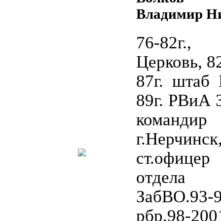
Владимир Н
76-82г.,
Церковь, 82
87г. штаб
89г. РВиА 
команди
г.Нерчи
ст.офице
отдела
ЗабВО.93-9
рбр,98-200