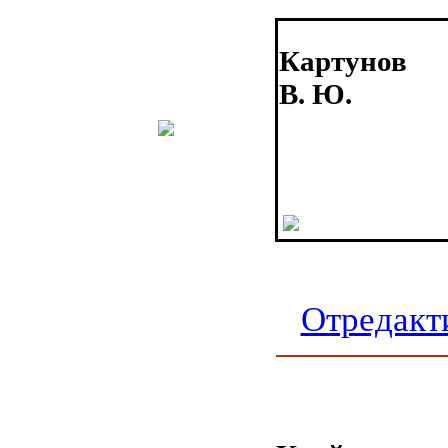
Картунов
В. Ю.
Отредакт