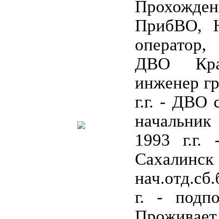
Прохожден
ПрибВО, 
оператор, 
ДВО Кр
инженер гр
г.г. - ДВО
начальник
1993 г.г.
Саха
нач.отд.сб
г. - подпо
Прожива