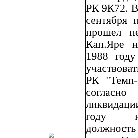
РК 9К72. В
сентября п
прошел пе
Кап.Яре 
1988 год
участвова
РК "Темп
согласн
ликвидаци
году н
должнос