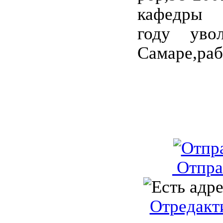
кафедры 
году уво
Самаре,раб
Отпра
Отредакт