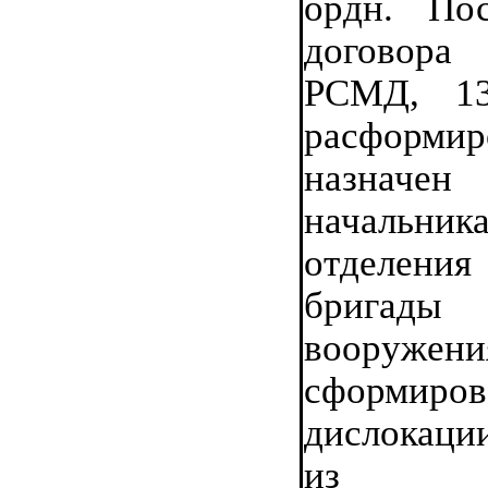
ордн. По
договора
РСМД, 13
расформир
назначен
начальни
отделения
бригады
вооружени
сформиро
дислокаци
из о