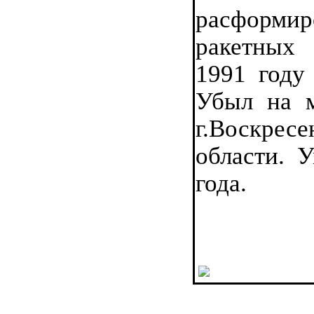
расформир
ракетных
1991 году 
Убыл на 
г.Воскресе
области. 
года.