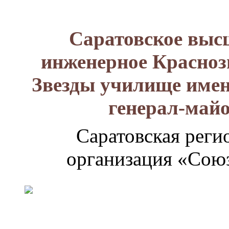
Саратовское выс
инженерное Красноз
Звезды училище имен
генерал-май
Саратовская реги
организация «Союз
Генерал-
майор
Лизюков
Александр