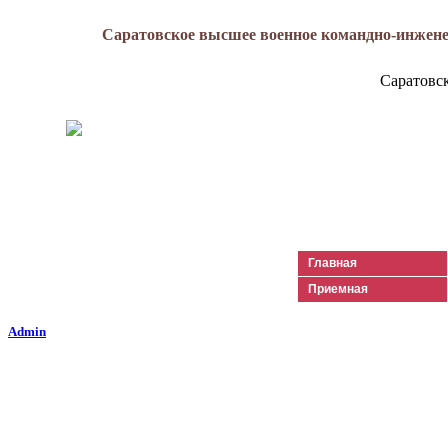
Саратовское высшее военное командно-инжене
Саратовс
Генерал-майор
Лизюков
Александр Ильич
Главная
Приемная
Admin