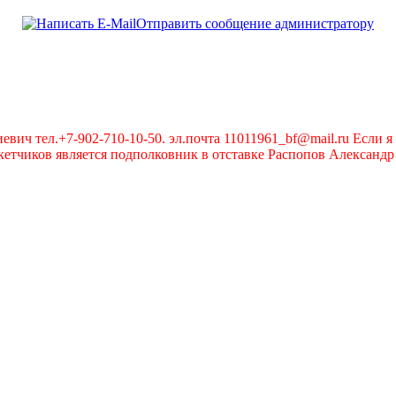
Отправить сообщение администратору
вич тел.+7-902-710-10-50. эл.почта 11011961_bf@mail.ru Если я 
чиков является подполковник в отставке Распопов Александр А