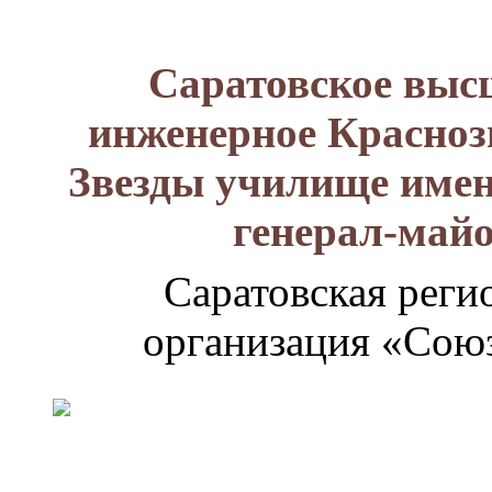
Саратовское выс
инженерное Красноз
Звезды училище имен
генерал-май
Саратовская реги
организация «Союз
Генерал-
майор
Лизюков
Александр