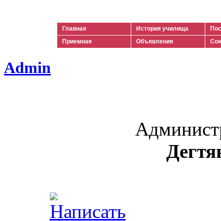
Ильич
Главная
История училища
Пос
Приемная
Объявления
Сою
Admin
Админист
Дегтя