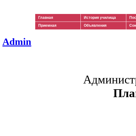
Ильич
Главная
История училища
Пос
Приемная
Объявления
Сою
Admin
Админист
Пла