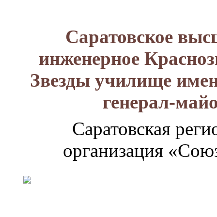
Саратовское выс
инженерное Красноз
Звезды училище имен
генерал-май
Саратовская реги
организация «Союз
Генерал-
майор
Лизюков
Александр