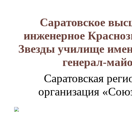
Саратовское выс
инженерное Красноз
Звезды училище имен
генерал-май
Саратовская реги
организация «Союз
Генерал-
майор
Лизюков
Александр