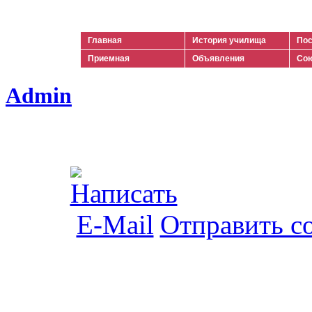
Ильич
Главная
История училища
Пос
Приемная
Объявления
Сою
Admin
Отправить с