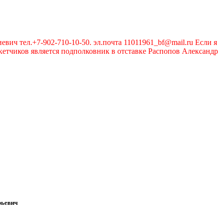
вич тел.+7-902-710-10-50. эл.почта 11011961_bf@mail.ru Если я 
чиков является подполковник в отставке Распопов Александр А
рьевич