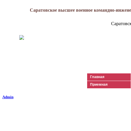
Саратовское высшее военное командно-инжене
Саратовс
Генерал-майор
Лизюков
Александр Ильич
Главная
Приемная
Admin