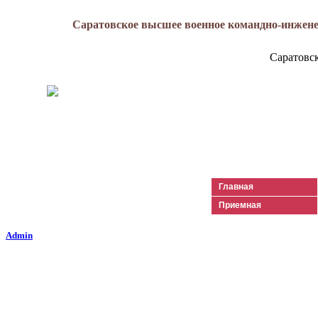
Саратовское высшее военное командно-инжене
Саратовс
Генерал-майор
Лизюков
Александр Ильич
Главная
Приемная
Admin