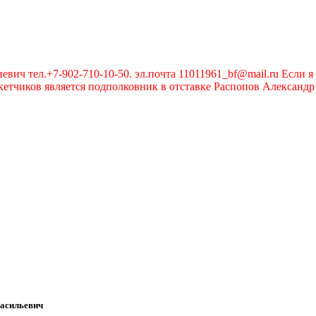
вич тел.+7-902-710-10-50. эл.почта 11011961_bf@mail.ru Если я 
чиков является подполковник в отставке Распопов Александр А
асильевич