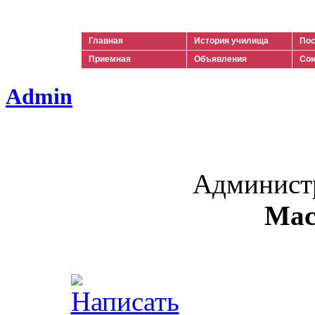
Ильич
Главная
История училища
Пос
Приемная
Объявления
Сою
Admin
Админист
Мас