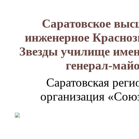
Саратовское выс
инженерное Красноз
Звезды училище имен
генерал-май
Саратовская реги
организация «Союз
Генерал-
майор
Лизюков
Александр