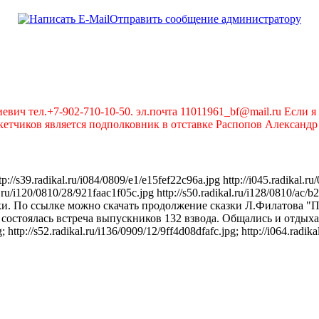
Отправить сообщение администратору
вич тел.+7-902-710-10-50. эл.почта 11011961_bf@mail.ru Если я 
чиков является подполковник в отставке Распопов Александр А
/s39.radikal.ru/i084/0809/e1/e15fef22c96a.jpg http://i045.radikal.ru
al.ru/i120/0810/28/921faac1f05c.jpg http://s50.radikal.ru/i128/0810/ac
. По ссылке можно скачать продолжение сказки Л.Филатова "Про 
состоялась встреча выпускников 132 взвода. Общались и отдыхал
 http://s52.radikal.ru/i136/0909/12/9ff4d08dfafc.jpg; http://i064.radik