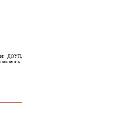
реи ДОУП,
полковник.