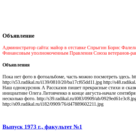
Объявление
Администратор сайта: майор в отставке Спрыгин Борис Фалелие
Финансовым уполномоченным Правления Союза ветеранов-ракет
Объявления
Пока нет фото в фотоальбоме, часть можно посмотреть здесь. http:/
http://s53.radikal.ru/i139/0810/20/ba17cf65dd11.jpg http://s48.radik
Наш однокурсник А Рассказов пишет прекрасные стихи и сказки
инициативе Олега Литовченко в конце августа-начале сентября 
несколько фото. http://s39.radikal.ru/i083/0909/ab/0929ed61e3c8.jpg;
http://s09.radikal.ru/i182/0909/76/d47889602211.jpg
Выпуск 1973 г., факультет №1