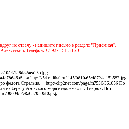
вдруг не отвечу - напишите письмо в разделе "Приёмная".
лексеевич. Телефон: +7-927-151-33-20
/0810/ef/7d8d82aea15b.jpg
/b2a4e78646a6.jpg http://s54.radikal.ru/i145/0810/65/48724d15b583.jpg
федота Стрельца..." http://clip2net.com/page/m7536/361856 По
и на берегу Азовского моря недалеко от г. Темрюк. Вот
al.ru/0909/bb/e8a6579596f0.jpg;