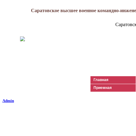
Саратовское высшее военное командно-инжене
Саратовс
Генерал-майор
Лизюков
Александр Ильич
Главная
Приемная
Admin