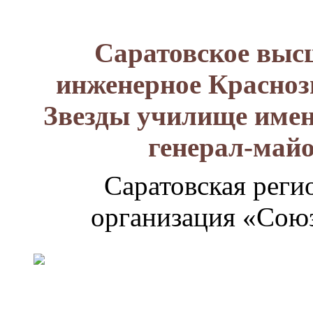
Саратовское выс
инженерное Красноз
Звезды училище имен
генерал-май
Саратовская реги
организация «Союз
Генерал-
майор
Лизюков
Александр