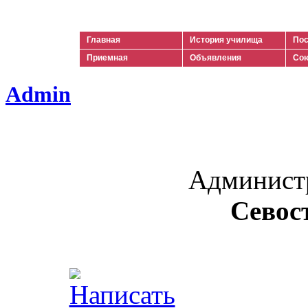
Ильич
Главная
История училища
Пос
Приемная
Объявления
Сою
Admin
Админист
Севос