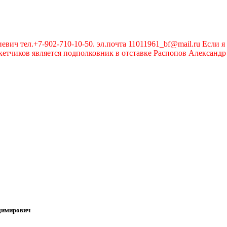
вич тел.+7-902-710-10-50. эл.почта 11011961_bf@mail.ru Если я 
чиков является подполковник в отставке Распопов Александр А
димирович