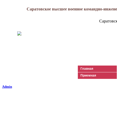
Саратовское высшее военное командно-инжене
Саратовс
Генерал-майор
Лизюков
Александр Ильич
Главная
Приемная
Admin