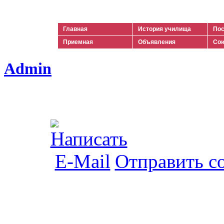
Ильич
Главная
История училища
Пос
Приемная
Объявления
Сою
Admin
Отправить с