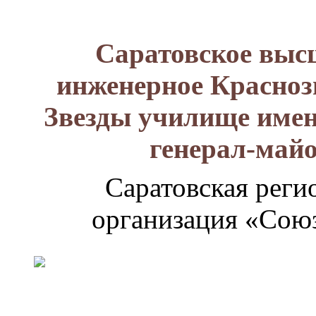
Саратовское выс
инженерное Красноз
Звезды училище имен
генерал-май
Саратовская реги
организация «Союз
Генерал-
майор
Лизюков
Александр