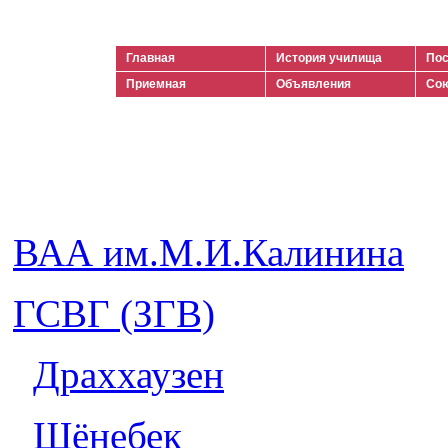
Ильич
Главная
История училища
Пос
Приемная
Объявления
Сою
Гарнизоны. Фотоальбом
ВАА им.М.И.Калинина
ГСВГ (ЗГВ)
Драххаузен
Шёнебек