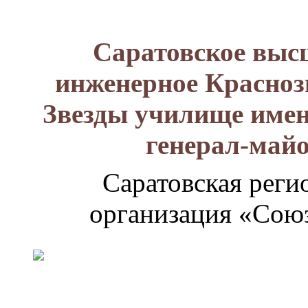
Саратовское выс
инженерное Красноз
Звезды училище имен
генерал-май
Саратовская реги
организация «Союз
Генерал-
майор
Лизюков
Александр