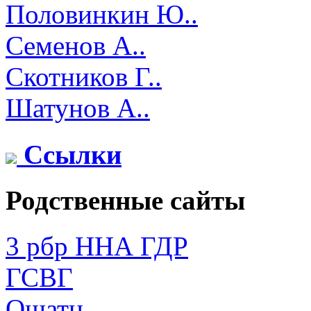
Половинкин Ю..
Семенов А..
Скотников Г..
Шатунов А..
Ссылки
Родственные сайты
3 рбр ННА ГДР
ГСВГ
Ошатц