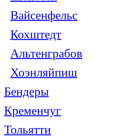
Вайсенфельс
Кохштедт
Альтенграбов
Хоэнляйпиш
Бендеры
Кременчуг
Тольятти