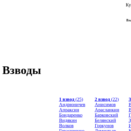
Ку
Вл
Взводы
1 взвод
(25)
2 взвод
(22)
3
Андрюничев
Анисимов
В
Апраксин
Арасланкин
В
Бондаренко
Барковский
Г
Видякин
Белянский
З
Волков
Горкунов
Герасименко
Дементьев