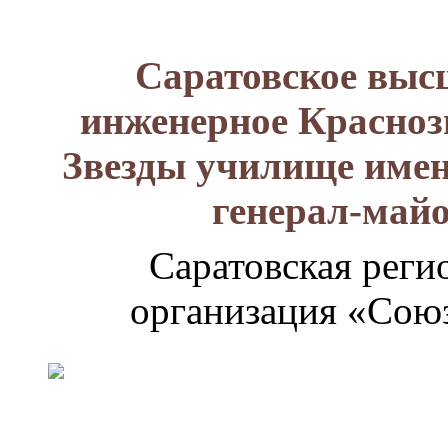
Саратовское выс
инженерное Красноз
Звезды училище имен
генерал-май
Саратовская реги
организация «Союз
Генерал-
майор
Лизюков
Александр