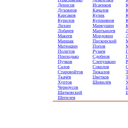
Денисов
Исаенков
К
Духовнов
Качалов
К
Карсаков
Кулик
К
Курилов
Куприянов
К
Лихин
Маркушин
К
Лобачев
Мартынцев
Л
Макеев
Мордовин
Л
Марщак
Пискорский
М
Матюшин
Попов
Политов
Рузаев
П
Приходько
Сдобнов
Пучков
Слепушкин
Р
Салов
Соколов
С
Старовойтов
Тюкалов
Т
Ткачёв
Цветков
Т
Хуртов
Шивилёв
У
Черноусов
Шатковский
Шепелев