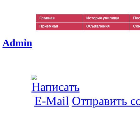
Ильич
Главная
История училища
Пос
Приемная
Объявления
Сою
Admin
Отправить с