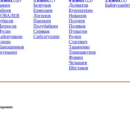
ажин
Безруков
Долматов
Баймуханбе
айцев
Ермолаев
Куропаткин
КОВАЛЕВ
Логинов
Никонов
убасов
Панекин
Поздеев
атросов
Полубабкин
Поляков
усин
Серяков
Пурыгин
аберушкин
Сибгатуллин
Родин
опин
Стасевич
апошников
Тараненко
кунькин
Тонкошкуров
Фомин
Челышев
Шестаков
торович