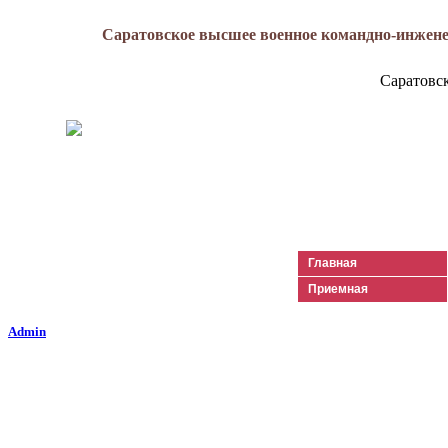
Саратовское высшее военное командно-инжене
Саратовс
Генерал-майор
Лизюков
Александр Ильич
Главная
Приемная
Admin