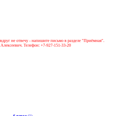
вдруг не отвечу - напишите письмо в разделе "Приёмная".
лексеевич. Телефон: +7-927-151-33-20
6 взвод
(1)