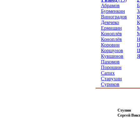
Абрамов
Б
Бурменкин
З
Виноградов
Демчеко
К
Ермишин
М
Коноплёв
М
Коноплёв
Н
Коровин
Ц
Коршунов
Ш
Кувшинов
Я
Пахомов
Порошин
Сапих
Старухин
Суриков
Ступин
Сергей Вик