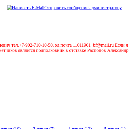
Отправить сообщение администратору
вич тел.+7-902-710-10-50. эл.почта 11011961_bf@mail.ru Если я 
чиков является подполковник в отставке Распопов Александр А
 взвод
(10)
3 взвод
(7)
4 взвод
(13)
5 взвод
(1)