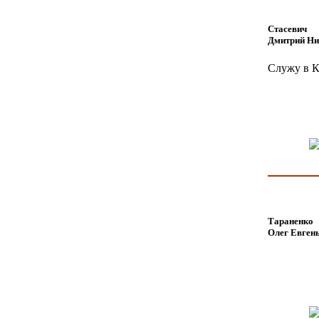
Стасевич
Дмитрий Ни
Служу в К
Тараненко
Олег Евген