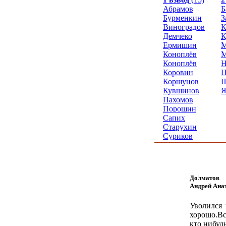
Абрамов
Б
Бурменкин
З
Виноградов
Демчеко
К
Ермишин
М
Коноплёв
М
Коноплёв
Н
Коровин
Ц
Коршунов
Ш
Кувшинов
Я
Пахомов
Порошин
Сапих
Старухин
Суриков
Долматов
Андрей Ана
Уволился 
хорошо.Вс
кто нибуд