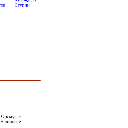
тов
Ступин
 Орске,всё
. Напишите