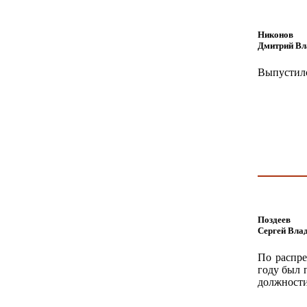
Никонов
Дмитрий Вл
Выпустилс
Поздеев
Сергей Вла
По распре
году был п
должности