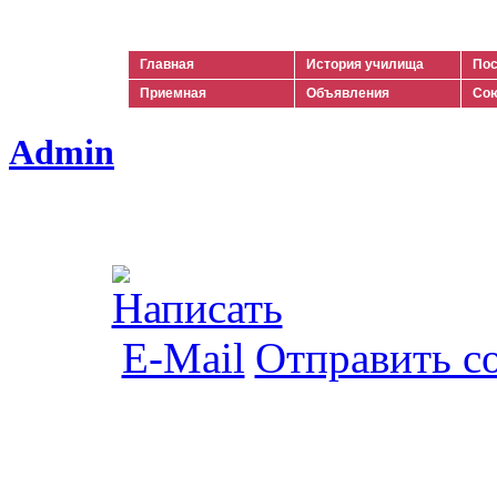
Ильич
Главная
История училища
Пос
Приемная
Объявления
Сою
Admin
Отправить с