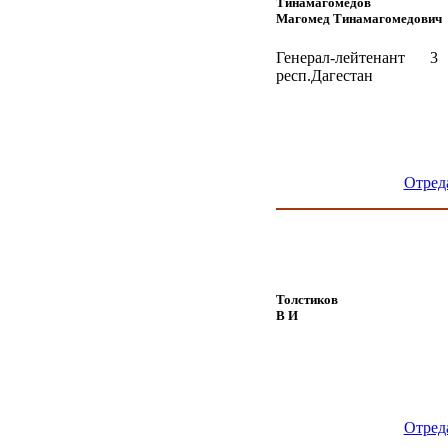
Тинамагомедов
Магомед Тинамагомедович
Генерал-лейтенант 
респ.Дагестан
Отред
Толстиков
В И
Отред