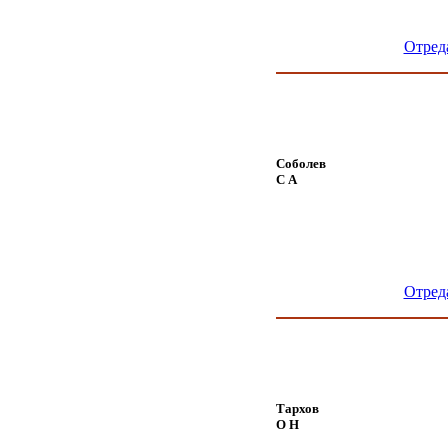
Отред
Соболев
С А
Отред
Тархов
О Н