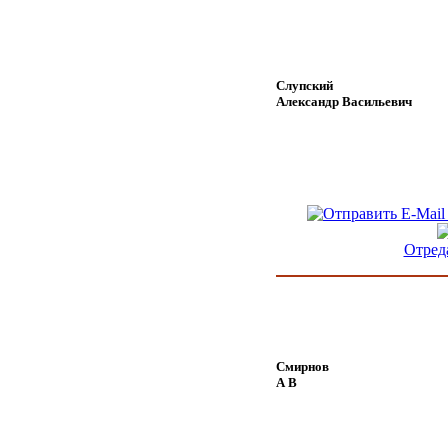
Слупский
Александр Васильевич
Отред
Смирнов
А В