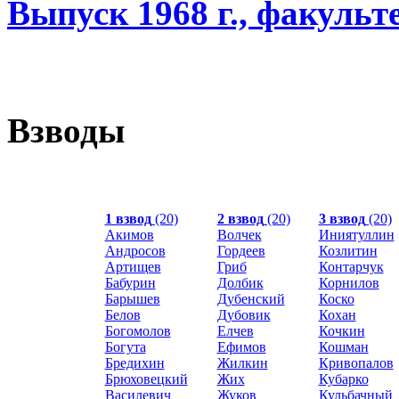
Выпуск 1968 г., факуль
Взводы
1 взвод
(20)
2 взвод
(20)
3 взвод
(20)
Акимов
Волчек
Иниятуллин
Андросов
Гордеев
Козлитин
Артищев
Гриб
Контарчук
Бабурин
Долбик
Корнилов
Барышев
Дубенский
Коско
Белов
Дубовик
Кохан
Богомолов
Елчев
Кочкин
Богута
Ефимов
Кошман
Бредихин
Жилкин
Кривопалов
Брюховецкий
Жих
Кубарко
Василевич
Жуков
Кульбачный