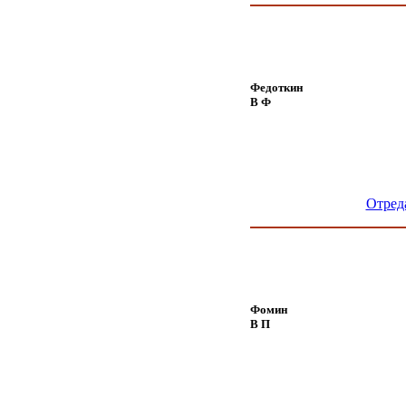
Федоткин
В Ф
Отред
Фомин
В П