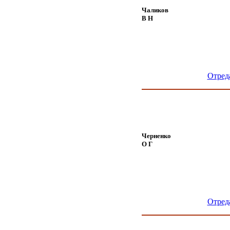
Чаликов
В Н
Отред
Черненко
О Г
Отред