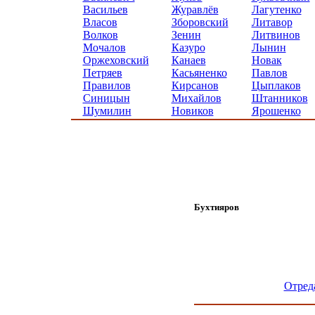
Васильев
Журавлёв
Лагутенко
Власов
Зборовский
Литавор
Волков
Зенин
Литвинов
Мочалов
Казуро
Лынин
Оржеховский
Канаев
Новак
Петряев
Касьяненко
Павлов
Правилов
Кирсанов
Цыплаков
Синицын
Михайлов
Штанников
Шумилин
Новиков
Ярошенко
Бухтияров
Отред