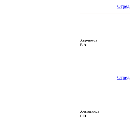
Отред
Харламов
В А
Отред
Хлыненков
Г П