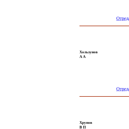
Отред
Хользунов
А А
Отред
Хрупов
В П