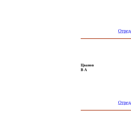
Отред
Цванов
В А
Отред