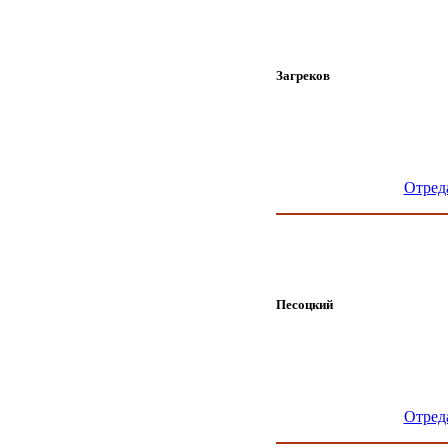
Загреков
Отред
Песоцкий
Отред