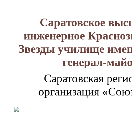
Саратовское выс
инженерное Красноз
Звезды училище имен
генерал-май
Саратовская реги
организация «Союз
Генерал-
майор
Лизюков
Александр