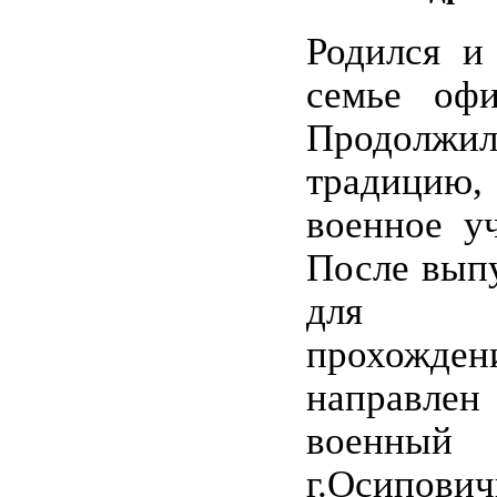
Родился и
семье оф
Продолж
традицию
военное у
После выпу
для да
прохожден
направлен
военн
г.Осип