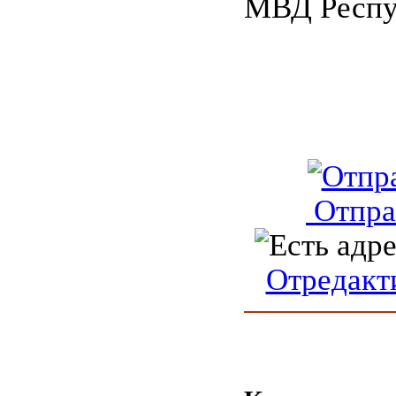
МВД Респу
Отпра
Отредакт