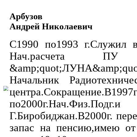
Арбузов
Андрей Николаевич
С1990 по1993 г.Служил 
Нач.расчета ПУ т
&amp;quot;ЛУНА&amp;qu
Начальник Радиотехниче
центра.Сокращение.В1997г
по2000г.Нач.Физ.П
Г.Биробиджан.В2000г. пере
запас на пенсию,имею от