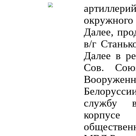
артиллери
окружног
Далее, про
в/г Станьк
Далее в ре
Сов. Сою
Вооруж
Белорусс
службу 
корпу
обществе