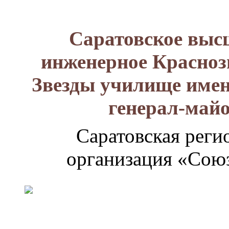
Саратовское выс
инженерное Красноз
Звезды училище имен
генерал-май
Саратовская реги
организация «Союз
Генерал-
майор
Лизюков
Александр