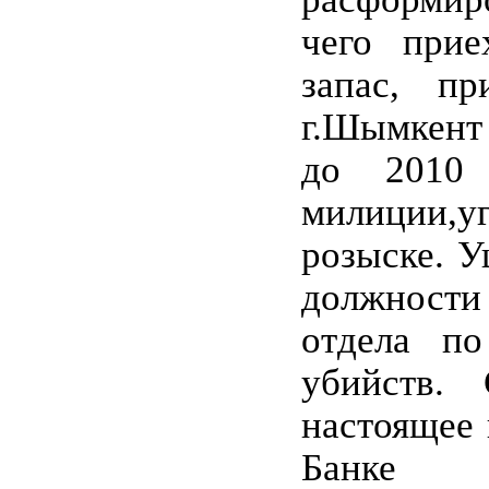
чего прие
запас, п
г.Шымкент
до 2010 
милиции,у
розыске. У
должност
отдела по
убийств.
настоящее 
Банке