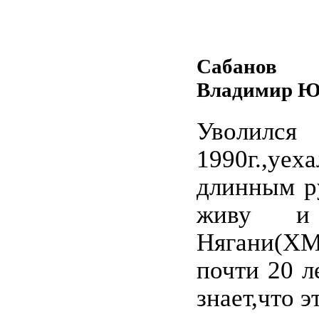
Сабанов
Владимир Ю
Уволилс
1990г.,уе
длинным ру
живу и
Нягани(Х
почти 20 л
знает,что э