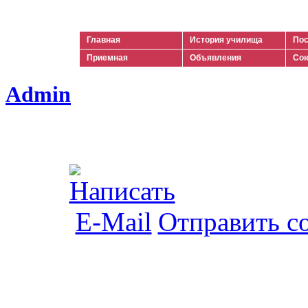
Ильич
Главная
История училища
Пос
Приемная
Объявления
Сою
Admin
Отправить с