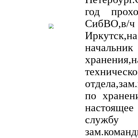
год прох
СибВО,в/
Иркутск,
началь
хранения,н
техническо
отдела,зам
по хранен
настоящее
служб
зам.кома