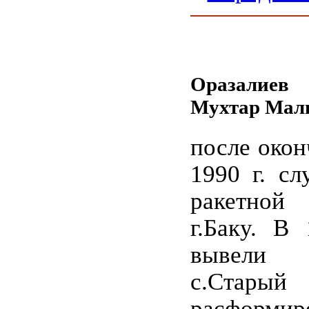
Оразалиев
Мухтар Мал
после окон
1990 г. с
ракетной
г.Баку. В 
вывели 
с.Старый
расформи