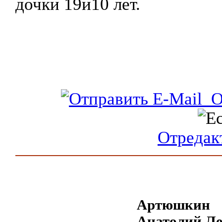
дочки 19и10 лет.
От
Отредак
Артюшкин
Анатолий Л