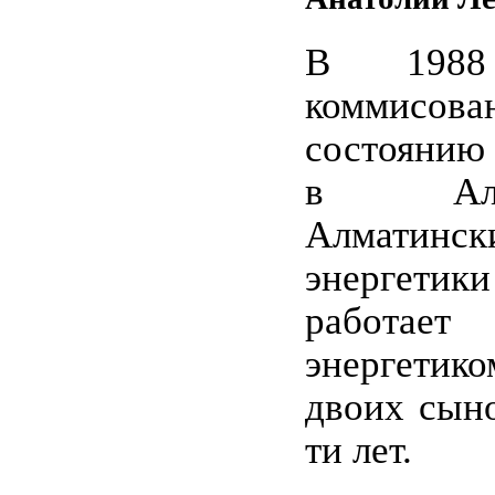
В 1988
коммисова
состоянию 
в Алма-
Алматинс
энергет
работа
энергетик
двоих сыно
ти лет.