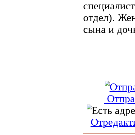
специалис
отдел). Жен
сына и доч
Отпра
Отредакт