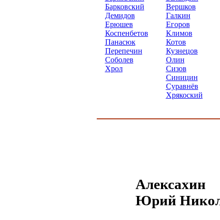
Барковский
Вершков
Демидов
Галкин
Ерюшев
Егоров
Коспенбетов
Климов
Панасюк
Котов
Перепечин
Кузнецов
Соболев
Олин
Хрол
Сизов
Синицин
Суравнёв
Хрякоский
Алексахин
Юрий Никол