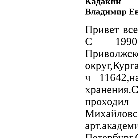
Кадакин
Владимир Ев
Привет все
С 199
Приволжск
округ,Кург
ч 11642,н
хранения.
проходи
Михайловс
арт.академ
Петербург