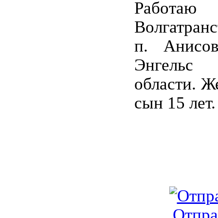
Раб
Волгатранс
п. Анисо
Энгельс
области. Же
сын 15 лет.
Отпра