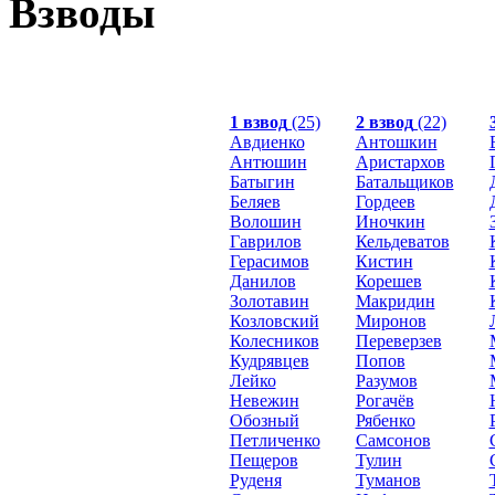
Взводы
1 взвод
(25)
2 взвод
(22)
Авдиенко
Антошкин
Антюшин
Аристархов
Батыгин
Батальщиков
Беляев
Гордеев
Волошин
Иночкин
Гаврилов
Кельдеватов
Герасимов
Кистин
Данилов
Корешев
Золотавин
Макридин
Козловский
Миронов
Колесников
Переверзев
Кудрявцев
Попов
Лейко
Разумов
Невежин
Рогачёв
Обозный
Рябенко
Петличенко
Самсонов
Пещеров
Тулин
Руденя
Туманов