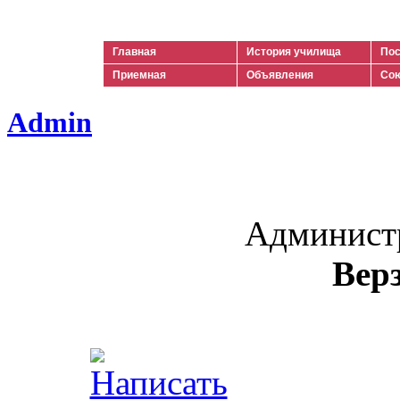
Ильич
Главная
История училища
Пос
Приемная
Объявления
Сою
Admin
Админист
Вер