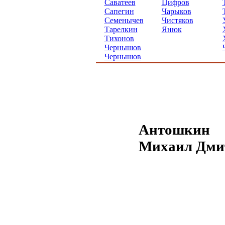
Саватеев
Цифров
Сапегин
Чарыков
Семенычев
Чистяков
Тарелкин
Янюк
Тихонов
Чернышов
Чернышов
Антошкин
Михаил Дми