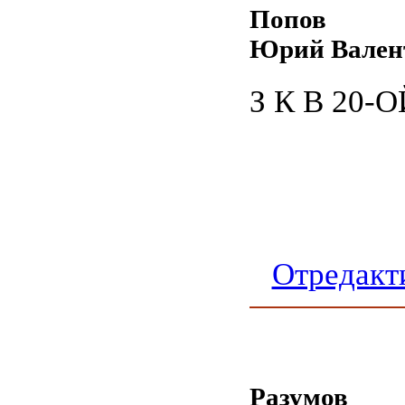
Попов
Юрий Вален
З К В 20-О
Отредакт
Разумов