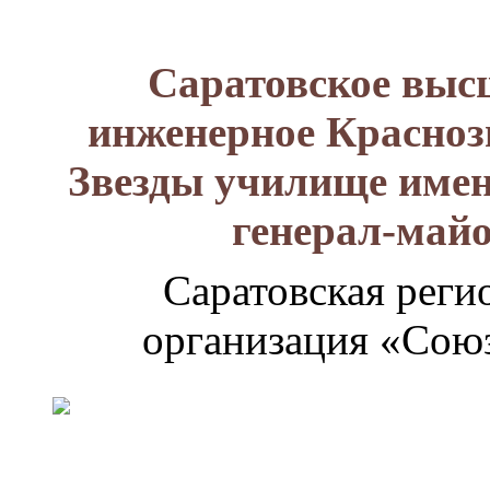
Саратовское выс
инженерное Красноз
Звезды училище имен
генерал-май
Саратовская реги
организация «Союз
Генерал-
майор
Лизюков
Александр