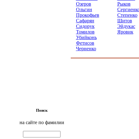
Озеров
Рыков
Ольгин
Сергиенк
Прокофьев
Степенко
Сафарян
Шитов
Сидорук
Эйдукас
Томилов
Яровик
Убийконь
Фетисов
Черненко
Поиск
на сайте по фамилии