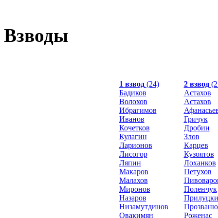
Взводы
1 взвод
(24)
2 взвод
(2
Бадиков
Астахов
Волохов
Астахов
Ибрагимов
Афанасье
Иванов
Гричук
Кочетков
Дробин
Кулагин
Злов
Ларионов
Карцев
Лисогор
Кузоятов
Ляпин
Лоханков
Макаров
Петухов
Малахов
Пивоваро
Миронов
Поленчук
Назаров
Прилуцк
Низамутдинов
Прозваню
Овакимян
Роженас