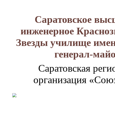
Саратовское выс
инженерное Красноз
Звезды училище имен
генерал-май
Саратовская реги
организация «Союз
Генерал-
майор
Лизюков
Александр