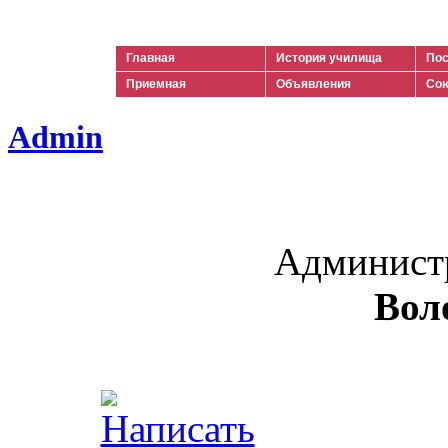
Ильич
Главная
История училища
Пос
Приемная
Объявления
Сою
Admin
Админист
Вол