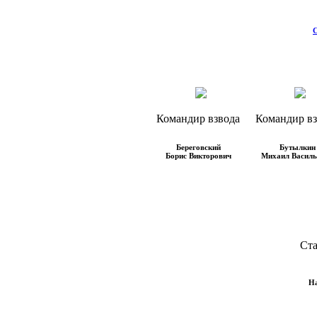
С
Командир взвода
Командир вз
Береговский
Бутылкин
Борис Викторович
Михаил Василь
Ста
На