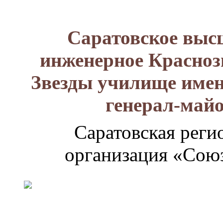
Саратовское выс
инженерное Красноз
Звезды училище имен
генерал-май
Саратовская реги
организация «Союз
Генерал-
майор
Лизюков
Александр