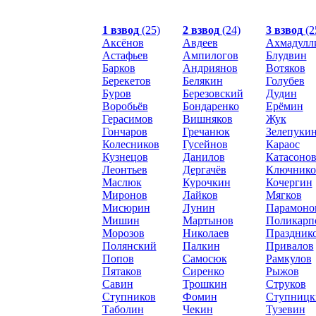
1 взвод
(25)
2 взвод
(24)
3 взвод
(2
Аксёнов
Авдеев
Ахмадулл
Астафьев
Ампилогов
Блудвин
Барков
Андриянов
Вотяков
Берекетов
Белякин
Голубев
Буров
Березовский
Дудин
Воробьёв
Бондаренко
Ерёмин
Герасимов
Вишняков
Жук
Гончаров
Гречанюк
Зелепуки
Колесников
Гусейнов
Караос
Кузнецов
Данилов
Катасоно
Леонтьев
Дергачёв
Ключнико
Маслюк
Курочкин
Кочергин
Миронов
Лайков
Мягков
Мисюрин
Лунин
Парамоно
Мишин
Мартынов
Поликарп
Морозов
Николаев
Праздник
Полянский
Палкин
Привалов
Попов
Самосюк
Рамкулов
Пятаков
Сиренко
Рыжов
Савин
Трошкин
Струков
Ступников
Фомин
Ступницк
Таболин
Чекин
Тузевин