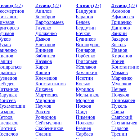
 взвод
(27)
2 взвод
(27)
3 взвод
(27)
4 взвод
(27)
ессмертнов
Авилов
Бандурин
Асмолов
изгалин
Белобров
Баранов
Афанасьев
имазов
Варфоломеев
Беляев
Гриценко
ригорьев
Глушко
Бердутин
Данилов
Ефимов
Долженко
Бочков
Заикин
уков
Дьяков
Будников
Захаров
уков
Елизаров
Винокуров
Зоголь
аиченко
Еникеев
Гончаров
Иванов
ванов
Зяблицев
Горбенко
Кирсанов
Кашин
Казаков
Григорьев
Конев
ондратьев
Карев
Жевлаков
Константин
райнов
Кашин
Замашкин
Мамаев
узнецов
Клемешов
Исютин
Марченко
ебедев
Константинов
Косько
Мулюков
итвинов
Лихачев
Курилов
Нечаев
Марущак
Мартюшев
Мельников
Поляков
оисеев
Миронов
Морозов
Пономарев
Мухаметшин
Наумов
Носков
Пукель
азаров
Рихтер
Овод
Савва
етров
Родионов
Пименов
Смятский
лешаков
Сейтмуллин
Поляков
Степанычев
лотник
Скобенников
Ремнев
Тарасов
оспелов
Славин
Сарбаев
Тренин