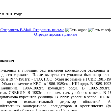
 в 2016 году.
Отправить письмо
Отредактировать данные
икитович
тупления в училище, был назначен командиром отделения и
ладшего сержанта. После выпуска из училища был направле
ск, в 1977-1981гг. - Ст.О, НСО. Убыл по замене в ГСВГ, 1981-1
. Убыл по замене в КВО, в 1986-1989гг. - НШ ордн. В 1989-1993
алинина, 1989-1992гг. командир ордн. В 1992-1993гг
тель СВВКИУ. В 1993г. - ст. пом. нач. учебного отдела. В 19
дивизиона курсантов училища. В 1999г. уволен в запас. ПО
ее время исполнительный директор областной Ас
зяйственных кооперативов, арендаторов и крестьянских (ф
Саратовской области. Проживает в г.Саратове.