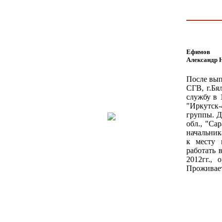
Ефимов
Александр 
После вып
СГВ, г.Бя
службу в 
"Иркутск-
группы. Д
обл., "Са
начальник
к месту 
работать 
2012гг., 
Проживает