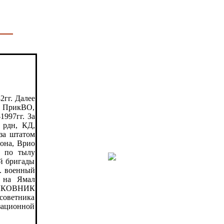
2гг. Далее
 в ПрикВО,
1997гг. За
 рдн, КД,
за штатом
иона, Врио
. по тылу
-й бригады
л. военный
л на Ямал
ПОЛКОВНИК
советника
изационной