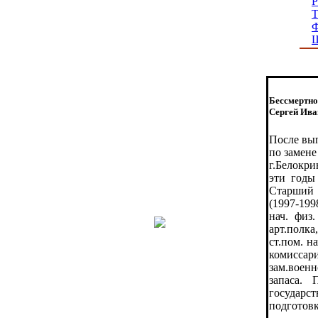
Р
Т
Ф
Бессмертно
Сергей Ива
После вып
по замене
г.Белокри
эти годы
Старший 
(1997-199
нач. физ
арт.полка
ст.пом. н
комиссар
зам.воен
запаса. 
государст
подготовк