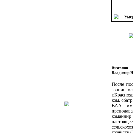
Умер
Визгалин
Владимир Н
После пос
звание м
г.Краснояр
ком. сбатр
ВАА им.К
преподава
командир 
настоящ
сельскохо
хозяйств 