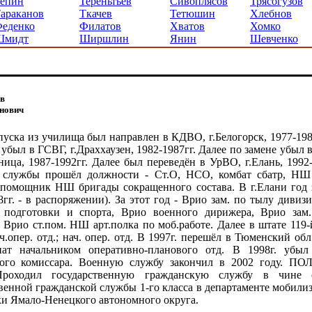
епин
Тереньтьев
Сивоплясов
Трясогузов
араканов
Ткачев
Тетюшин
Хлебнов
еденко
Филатов
Хватов
Хомко
Шмидт
Ширшлин
Янин
Шевченко
в
нович
уска из училища был направлен в КДВО, г.Белогорск, 1977-198
 убыл в ГСВГ, г.Драххаузен, 1982-1987гг. Далее по замене убыл
ница, 1987-1992гг. Далее был переведён в УрВО, г.Елань, 1992-
 службы прошёл должности - Ст.О, НСО, комбат сбатр, НШ
помощник НШ бригады сокращенного состава. В г.Елани год 
8гг. - в распоряжении). За этот год - Врио зам. по тылу дивиз
. подготовки и спорта, Врио военного дирижера, Врио зам
, Врио ст.пом. НШ арт.полка по моб.работе. Далее в штате 119
ач.опер. отд.; нач. опер. отд. В 1997г. перешёл в Тюменский об
иат начальником оперативно-планового отд. В 1998г. убы
ного комиссара. Военную службу закончил в 2002 году. 
Проходил государственную гражданскую службу в чине 
венной гражданской службы 1-го класса в департаменте мобил
и Ямало-Ненецкого автономного округа.