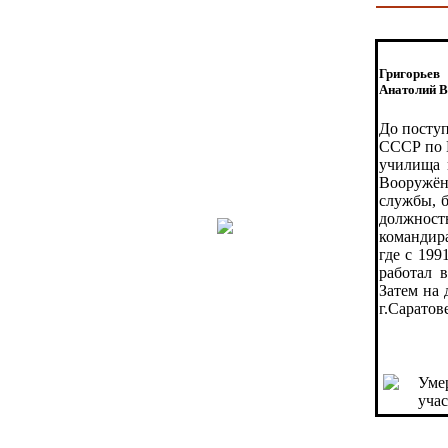
Григорьев
Анатолий В
До поступ
СССР по 
училища 
Вооружён
службы, 
должность
командира
где с 199
работал 
Затем на
г.Саратов
Умер
учас