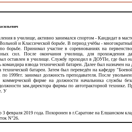
асильевич
ления в училище, активно занимался спортом - Кандидат в маст
Вольной и Классической борьбе. В период учёбы - многократны
по борьбе. Принимал участие в соревнованиях на первенство
ных сил. После окончания училища, для прохождения д
был оставлен в училище. Службу проходил в ДОУПе, где был на
 командира взвода технической батареи. Далее был назначен на
 технической батареи. Затем был переведён на кафедру "Боево
1 по 1999гг. занимал должность преподавателя. После увольнен
в коммерческой фирме на должности начальника службы беза
 должности зам.директора фирмы по автотракторной технике. П
е. У
 3 февраля 2019 года. Похоронен в г.Саратове на Елшанском кл
ток N°26.