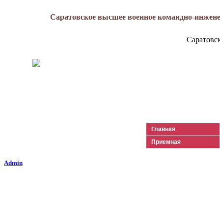
Саратовское высшее военное командно-инжене
Саратовс
Генерал-майор
Лизюков
Александр Ильич
Главная
Приемная
Admin