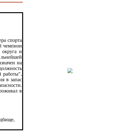
ера спорта
й чемпион
 округа и
альнейшей
значен на
 должность
й работы",
ия в запас
пасности.
роживал в
адбище,