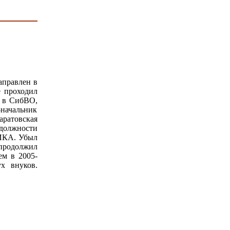
аправлен в
е проходил
е в СибВО,
-начальник
аратовская
 должности
НИКА. Убыл
продолжил
ем в 2005-
ух внуков.