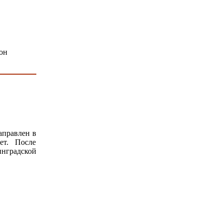
аправлен в
ет. После
инградской