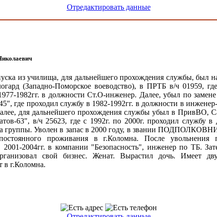
Отредактировать данные
Николаевич
уска из училища, для дальнейшего прохождения службы, был н
логард (Западно-Поморское воеводство), в ПРТБ в/ч 01959, гд
1977-1982гг. в должности Ст.О-инженер. Далее, убыл по замен
45", где проходил службу в 1982-1992гг. в должности в инженер
алее, для дальнейшего прохождения службы убыл в ПривВО, С
ратов-63", в/ч 25623, где с 1992г. по 2000г. проходил службу в
а группы. Уволен в запас в 2000 году, в звании ПОДПОЛКОВ
постоянного проживания в г.Коломна. После увольнения 
в 2001-2004гг. в компании "Безопасность", инженер по ТБ. Зат
организовал свой бизнес. Женат. Вырастил дочь. Имеет дв
 в г.Коломна.
Отредактировать данные