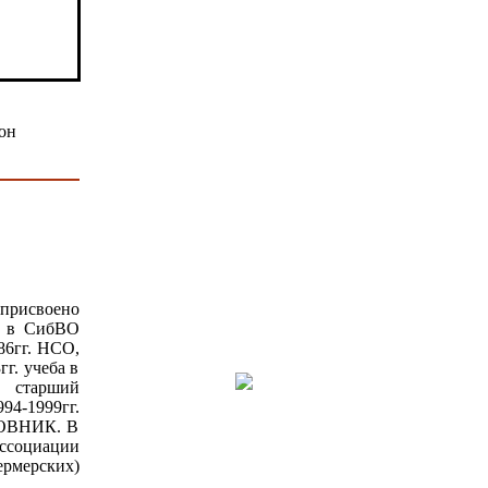
 присвоено
н в СибВО
986гг. НСО,
гг. учеба в
. старший
94-1999гг.
ЛКОВНИК. В
социации
ермерских)