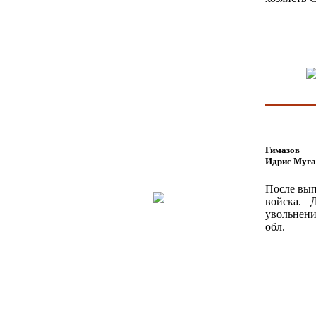
Гимазов
Идрис Муга
После вып
войска. 
увольнени
обл.