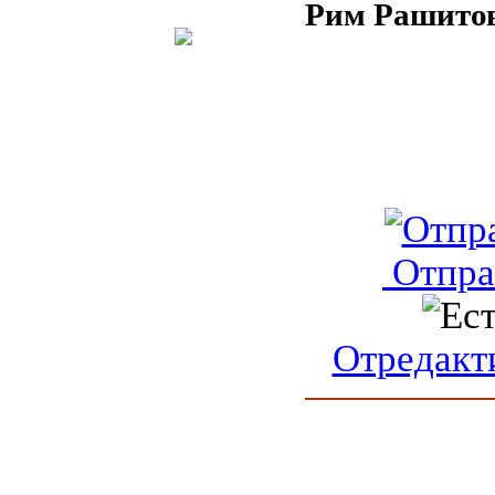
Рим Рашито
Отпра
Отредакт