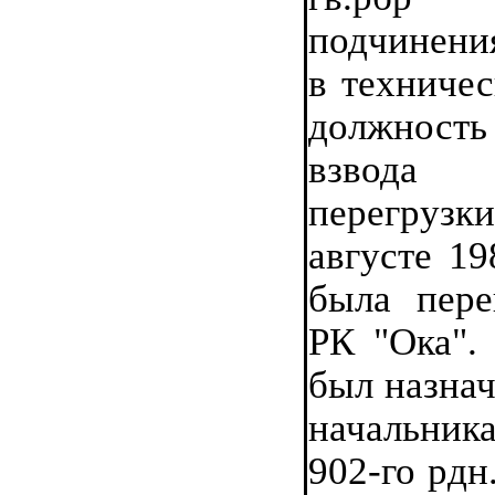
подчинения
в техничес
должнос
взвода
перегруз
августе 19
была пере
РК "Ока". 
был назнач
начальни
902-го рдн