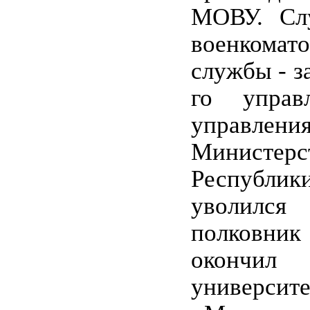
МОВУ. Сл
военкома
службы - з
го управ
управл
Министер
Республи
уволилс
полковник
оконч
универси