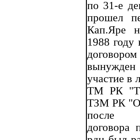
по 31-е де
прошел пе
Кап.Яре 
1988 году 
договоро
вынужде
участие в 
ТМ РК "Т
ТЗМ РК "Ок
после 
договора 
рдн был р