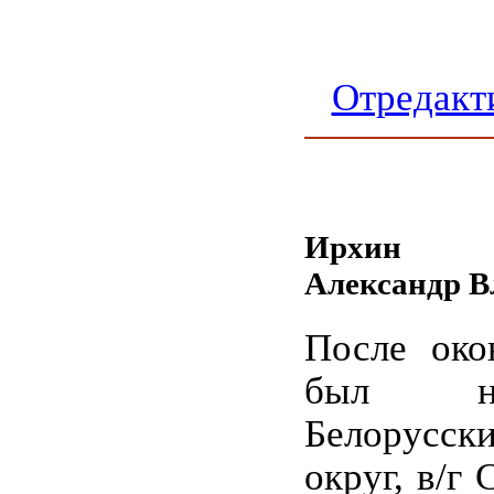
Отредакт
Ирхин
Александр 
После око
был на
Белорус
округ, в/г 