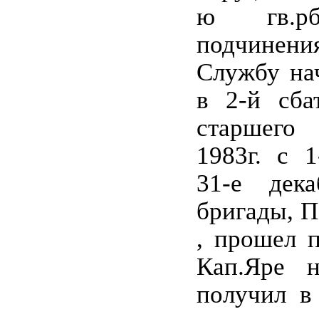
ю гв.рб
подчинен
Службу нач
в 2-й сба
старшего
1983г. с 1
31-е дек
бригады, 
, прошел п
Кап.Яре 
получил в 