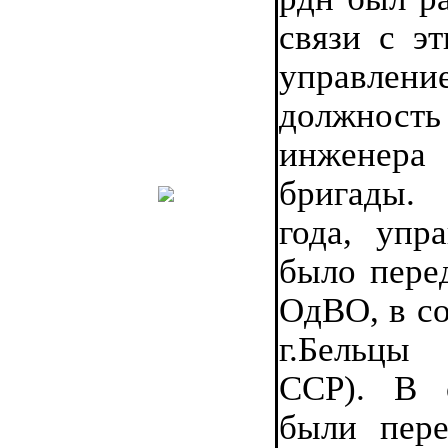
связи с эт
управлен
должнос
инженер
бригады.
года, упр
было пере
ОдВО, в со
г.Бельцы
ССР). В 
были пере