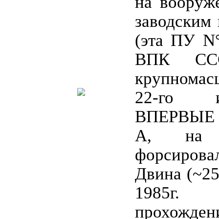
на вооруж
заводским
(эта ПУ N°
ВПК СС
крупномас
22-го и
ВПЕРВЫЕ 
А, на 
форсирова
Двина (~25
1985г.
прохожде