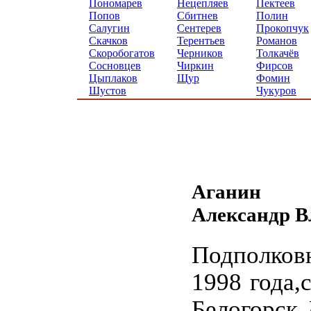
Пономарев
Нецепляев
Пектеев
Попов
Сбитнев
Полин
Салугин
Сентерев
Прокопчук
Скачков
Терентьев
Романов
Скоробогатов
Черников
Толкачёв
Сосновцев
Чиркин
Фирсов
Цыплаков
Щур
Фомин
Шустов
Чукуров
Аганин
Александр 
Подполко
1998 года,
Белогорск 