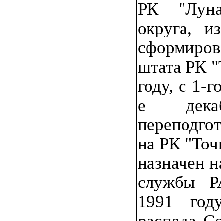
РК "Лун
округа, и
сформиро
штата РК "
году, с 1-г
е дека
переподго
на РК "Точ
назначен н
службы Р
1991 году
распада Со