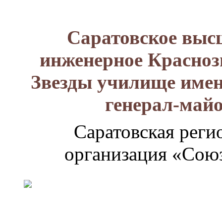
Саратовское выс
инженерное Красноз
Звезды училище имен
генерал-май
Саратовская реги
организация «Союз
Генерал-
майор
Лизюков
Александр