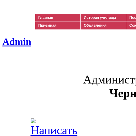
Ильич
Главная
История училища
Пос
Приемная
Объявления
Сою
Admin
Админист
Черн