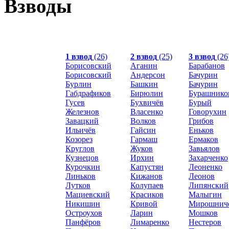
Взводы
1 взвод
(26)
2 взвод
(25)
3 взвод
(26
Борисовский
Аганин
Барабанов
Борисовский
Андерсон
Бачурин
Бурлин
Башкин
Бачурин
Габдрафиков
Бирюлин
Бурашнико
Гусев
Бухвичёв
Бурый
Железнов
Власенко
Говорухин
Завацкий
Волков
Грибов
Ильичёв
Гайсин
Еньков
Козорез
Гармаш
Ермаков
Круглов
Жуков
Завьялов
Кузнецов
Ирхин
Захарченко
Курочкин
Капустян
Леоненко
Линьков
Кижанов
Леонов
Лутков
Колупаев
Липянский
Мациевский
Красиков
Малыгин
Никишин
Кривой
Мирошнич
Остроухов
Ларин
Мошков
Панфёров
Лимаренко
Нестеров