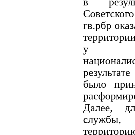
в резуль
Советског
гв.рбр ока
территории
у мо
национ
результате
было при
расформир
Далее, д
службы
терри