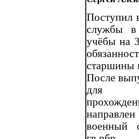
Поступил 
службы в
учёбы на 3
обязанно
старшины н
После выпу
для да
прохожден
направлен
военный 
гв.рбр