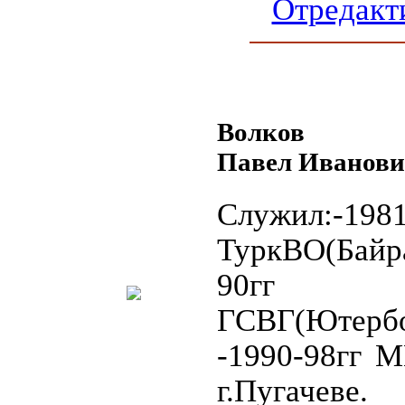
Отредакт
Волков
Павел Иванови
Служил:-1981
ТуркВО(Бай
90гг
ГСВГ(Ютербо
-1990-98гг 
г.Пугачеве.