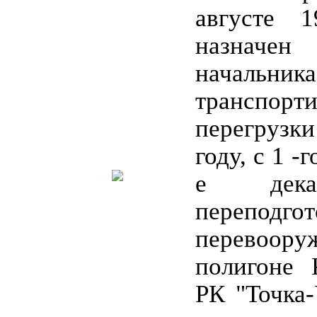
августе 
назначен
начальн
трансп
перегрузк
году, с 1 -
е дека
перепо
перево
полигоне 
РК "Точка-