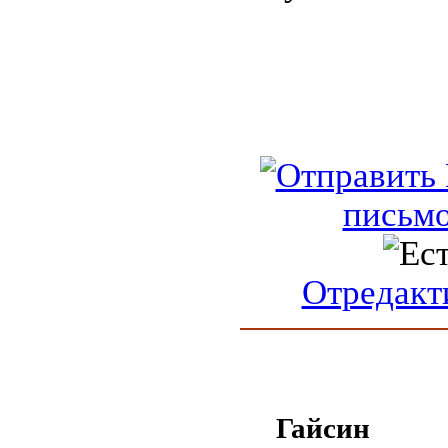
письм
Отредакт
Гайсин