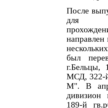
После выпу
для да
прохожден
направлен 
нескольк
был пере
г.Бельцы, 
МСД, 322-й
М". В апр
дивизион 
189-й гв.р