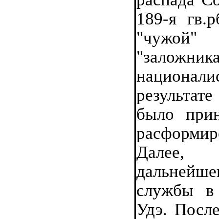
189-я гв.р
"чужой" 
"заложника
национ
результате
было при
расформир
Далее,
дальнейше
службы в 
Удэ. После