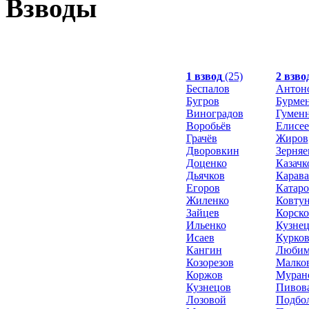
Взводы
1 взвод
(25)
2 взво
Беспалов
Антон
Бугров
Бурме
Виноградов
Гумен
Воробьёв
Елисее
Грачёв
Жиров
Дворовкин
Зерняе
Доценко
Казачк
Дьячков
Карав
Егоров
Катаро
Жиленко
Ковту
Зайцев
Корско
Ильенко
Кузне
Исаев
Курко
Кангин
Любим
Козорезов
Малко
Коржов
Муран
Кузнецов
Пивов
Лозовой
Подбо