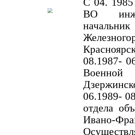
С 04. 1985
ВО инже
начальн
Железного
Красноя
08.1987- 0
Военной 
Дзержинск
06.1989- 0
отдела об
Ивано-Фра
Осущес