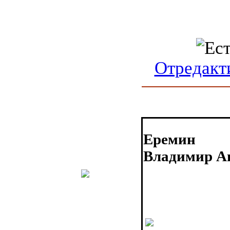
Отредакт
Еремин
Владимир А