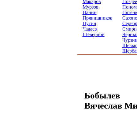
Макаров
Поздее
Мурзов
Поном
Панин
Пятен
Прянишников
Сазон
Путин
Серебр
Чадаев
Смирн
Шеверной
Черны
Чурзи
Шевыр
Щерба
Бобылев
Вячеслав М