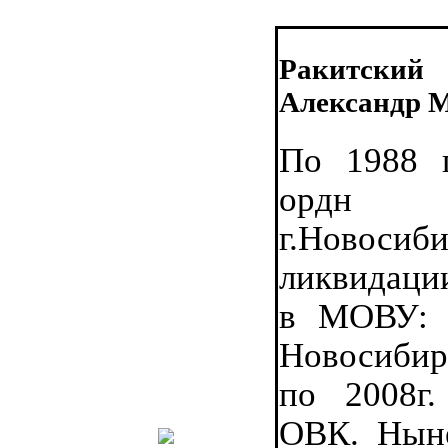
Ракитский
Александр 
По 1988 
ордн 
г.Новоси
ликвидац
в МОВУ: 
Новосибир
по 2008г.
ОВК. Нын