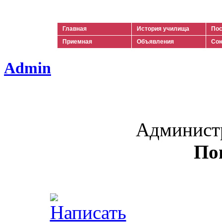
Ильич
Главная
История училища
Пос
Приемная
Объявления
Сою
Admin
Админист
По