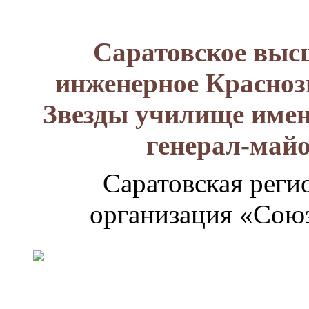
Саратовское выс
инженерное Красноз
Звезды училище имен
генерал-май
Саратовская реги
организация «Союз
Генерал-
майор
Лизюков
Александр