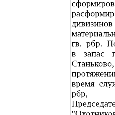
сформиров
расформир
дивиз
материаль
гв. рбр. П
в запас 
Станьково,
протяжени
время слу
рбр,
Председа
"Охотнико