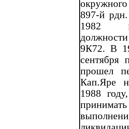
окружного
897-й рдн.
1982 г
должности
9К72. В 19
сентября п
прошел пе
Кап.Яре 
1988 году
принима
выполнен
ликвида