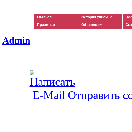
Ильич
Главная
История училища
Пос
Приемная
Объявления
Сою
Admin
Отправить с