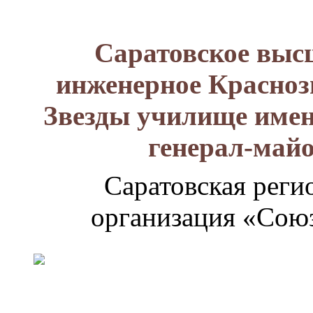
Саратовское выс
инженерное Красноз
Звезды училище имен
генерал-май
Саратовская реги
организация «Союз
Генерал-
майор
Лизюков
Александр