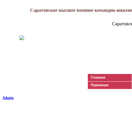
Саратовское высшее военное командно-инжене
Саратовс
Генерал-майор
Лизюков
Александр Ильич
Главная
Приемная
Admin