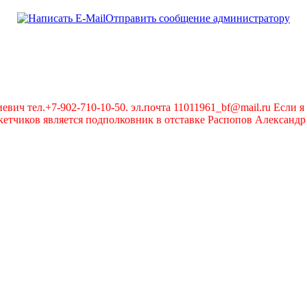
Отправить сообщение администратору
вич тел.+7-902-710-10-50. эл.почта 11011961_bf@mail.ru Если я 
чиков является подполковник в отставке Распопов Александр А