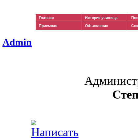
Ильич
Главная
История училища
Пос
Приемная
Объявления
Сою
Admin
Админист
Степ