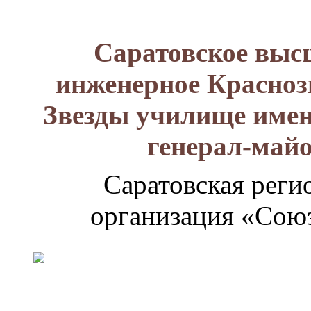
Саратовское выс
инженерное Красноз
Звезды училище имен
генерал-май
Саратовская реги
организация «Союз
Генерал-
майор
Лизюков
Александр