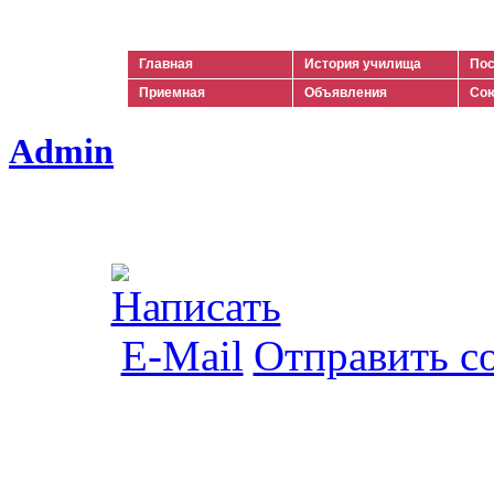
Ильич
Главная
История училища
Пос
Приемная
Объявления
Сою
Admin
Отправить с