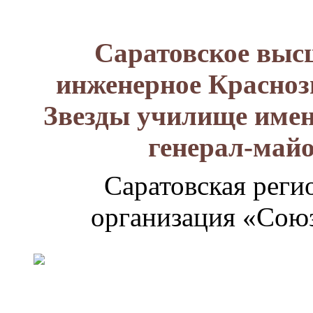
Саратовское выс
инженерное Красноз
Звезды училище имен
генерал-май
Саратовская реги
организация «Союз
Генерал-
майор
Лизюков
Александр