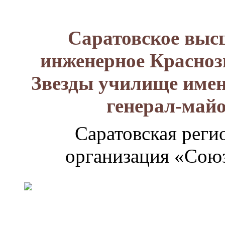
Саратовское выс
инженерное Красноз
Звезды училище имен
генерал-май
Саратовская реги
организация «Союз
Генерал-
майор
Лизюков
Александр