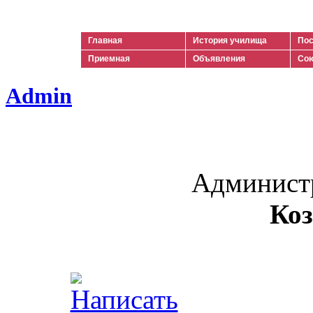
Ильич
Главная
История училища
Пос
Приемная
Объявления
Сою
Admin
Админист
Коз