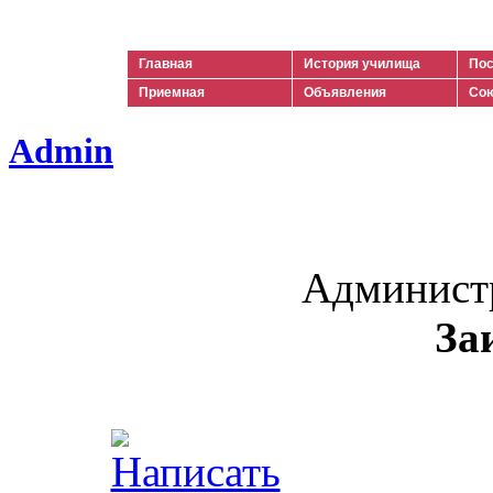
Ильич
Главная
История училища
Пос
Приемная
Объявления
Сою
Admin
Админист
За