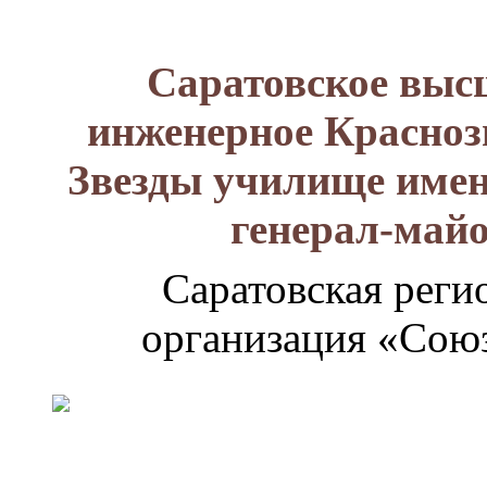
Саратовское выс
инженерное Красноз
Звезды училище имен
генерал-май
Саратовская реги
организация «Союз
Генерал-
майор
Лизюков
Александр