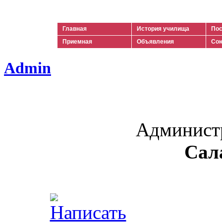
Ильич
Главная
История училища
Пос
Приемная
Объявления
Сою
Admin
Админист
Сал