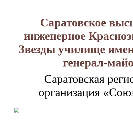
Саратовское выс
инженерное Красноз
Звезды училище имен
генерал-май
Саратовская реги
организация «Союз
Генерал-
майор
Лизюков
Александр