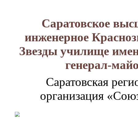
Саратовское выс
инженерное Красноз
Звезды училище имен
генерал-май
Саратовская реги
организация «Союз
Генерал-
майор
Лизюков
Александр