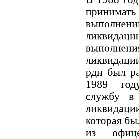
принима
выполнен
ликвидац
выполнен
ликвидац
рдн был р
1989 год
службу в
ликвидац
которая бы
из офице