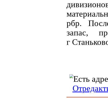
дивиз
материальн
рбр. Посл
запас, п
г Станьков
Отредакт