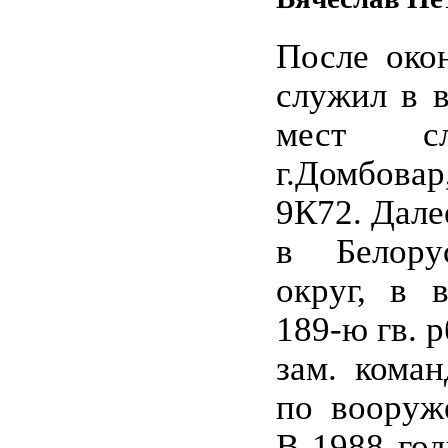
После око
служил в в
мест с
г.Домбова
9К72. Дале
в Белору
округ, в в
189-ю гв. 
зам. коман
по вооруж
В 1988 го