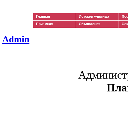
Ильич
Главная
История училища
Пос
Приемная
Объявления
Сою
Admin
Админист
Пла