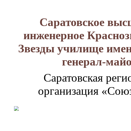
Саратовское выс
инженерное Красноз
Звезды училище имен
генерал-май
Саратовская реги
организация «Союз
Генерал-
майор
Лизюков
Александр