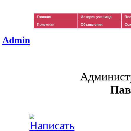
Ильич
Главная
История училища
Пос
Приемная
Объявления
Сою
Admin
Админист
Пав