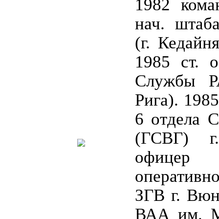
1982 кома
нач. штаб
(г. Кедайн
1985 ст. 
Службы Р
Рига). 198
6 отдела 
(ГСВГ) г
офицер
оперативн
ЗГВ г. Вюн
ВАА им. М