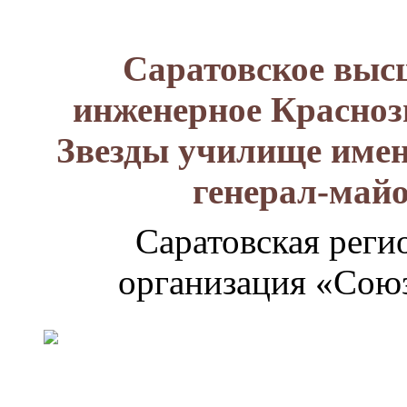
Саратовское выс
инженерное Красноз
Звезды училище имен
генерал-май
Саратовская реги
организация «Союз
Генерал-
майор
Лизюков
Александр