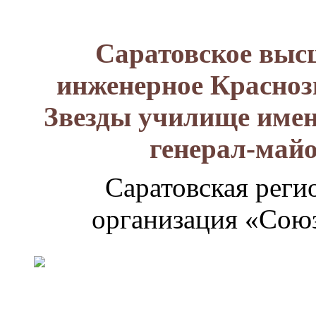
Саратовское выс
инженерное Красноз
Звезды училище имен
генерал-май
Саратовская реги
организация «Союз
Генерал-
майор
Лизюков
Александр