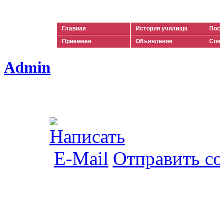
Ильич
Главная
История училища
Пос
Приемная
Объявления
Сою
Admin
Отправить с