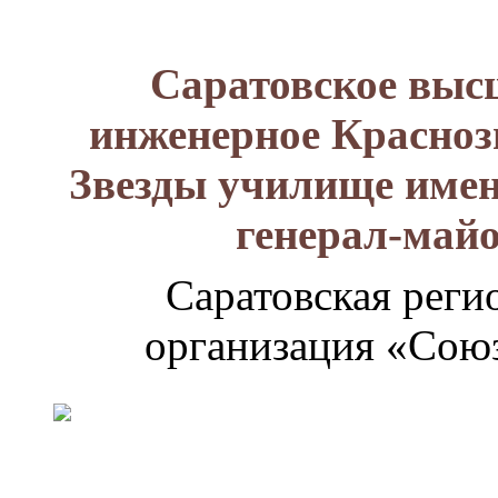
Саратовское выс
инженерное Красноз
Звезды училище имен
генерал-май
Саратовская реги
организация «Союз
Генерал-
майор
Лизюков
Александр