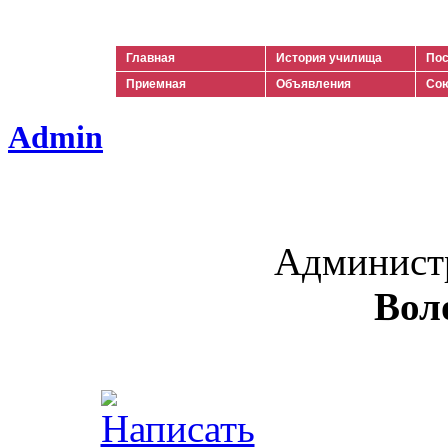
Ильич
Главная
История училища
Пос
Приемная
Объявления
Сою
Admin
Админист
Вол