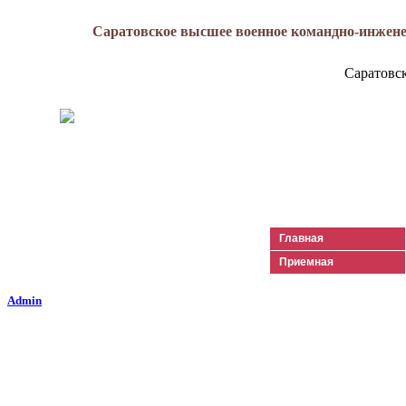
Саратовское высшее военное командно-инжене
Саратовс
Генерал-майор
Лизюков
Александр Ильич
Главная
Приемная
Admin