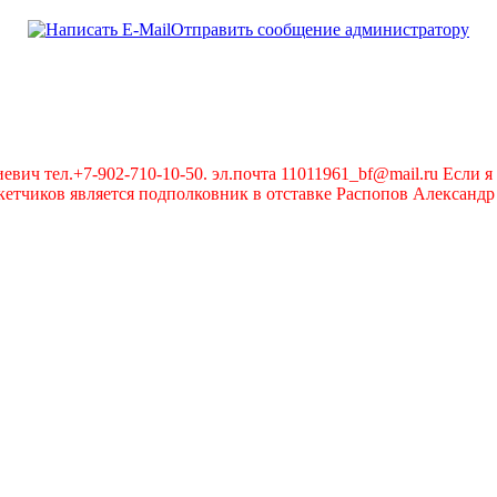
Отправить сообщение администратору
вич тел.+7-902-710-10-50. эл.почта 11011961_bf@mail.ru Если я 
чиков является подполковник в отставке Распопов Александр А