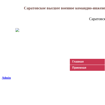
Саратовское высшее военное командно-инжене
Саратовс
Генерал-майор
Лизюков
Александр Ильич
Главная
Приемная
Admin