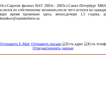
003г.г.Саратов филиал ВАУ 2003г.- 2005г.г.Санкт-Петербург МВ
числился по собственному желанию,после чего остался на гражда
ящее время проживаю здесь. женат,дочери 1,5 годика. р
Olennikov@suninterbrew.ru
Отправить письмо
Отредактировать данные