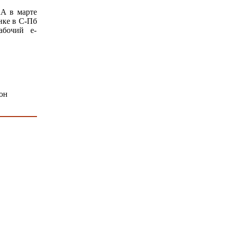
АА в марте
нке в С-Пб
абочий e-