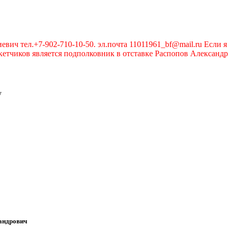
вич тел.+7-902-710-10-50. эл.почта 11011961_bf@mail.ru Если я 
чиков является подполковник в отставке Распопов Александр А
у
андрович