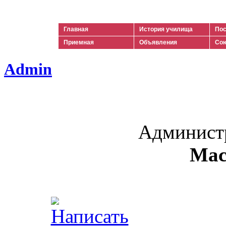
Ильич
Главная
История училища
Пос
Приемная
Объявления
Сою
Admin
Админист
Мас