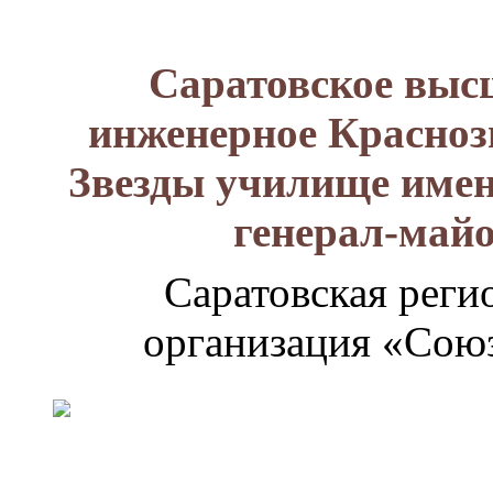
Саратовское выс
инженерное Красноз
Звезды училище имен
генерал-май
Саратовская реги
организация «Союз
Генерал-
майор
Лизюков
Александр