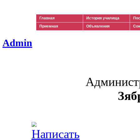
Ильич
Главная
История училища
Пос
Приемная
Объявления
Сою
Admin
Админист
Зяб