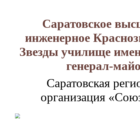
Саратовское выс
инженерное Красноз
Звезды училище имен
генерал-май
Саратовская реги
организация «Союз
Генерал-
майор
Лизюков
Александр