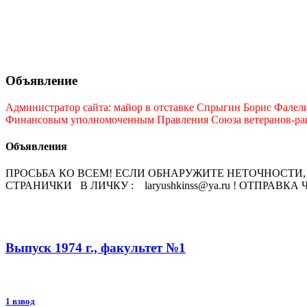
Объявление
Администратор сайта: майор в отставке Спрыгин Борис Фалелие
Финансовым уполномоченным Правления Союза ветеранов-ракет
Объявления
ПРОСЬБА КО ВСЕМ! ЕСЛИ ОБНАРУЖИТЕ НЕТОЧНОСТ
СТРАНИЧКИ В ЛИЧКУ : laryushkinss@ya.ru ! ОТПРАВКА
Выпуск 1974 г., факультет №1
1 взвод