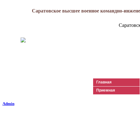
Саратовское высшее военное командно-инжене
Саратовс
Генерал-майор
Лизюков
Александр Ильич
Главная
Приемная
Admin