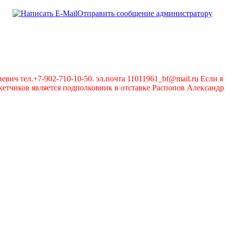
Отправить сообщение администратору
вич тел.+7-902-710-10-50. эл.почта 11011961_bf@mail.ru Если я 
чиков является подполковник в отставке Распопов Александр А