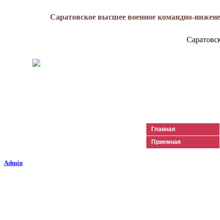
Саратовское высшее военное командно-инжене
Саратовс
Генерал-майор
Лизюков
Александр Ильич
Главная
Приемная
Admin