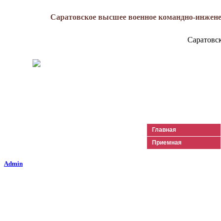
Саратовское высшее военное командно-инжене
Саратовс
Генерал-майор
Лизюков
Александр Ильич
Главная
Приемная
Admin