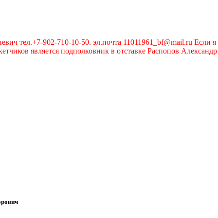
вич тел.+7-902-710-10-50. эл.почта 11011961_bf@mail.ru Если я 
чиков является подполковник в отставке Распопов Александр А
орович