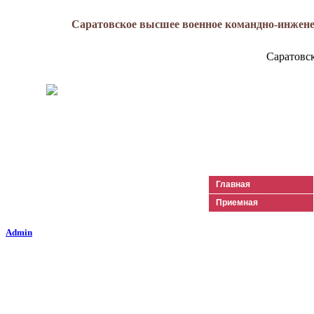
Саратовское высшее военное командно-инжене
Саратовс
Генерал-майор
Лизюков
Александр Ильич
Главная
Приемная
Admin