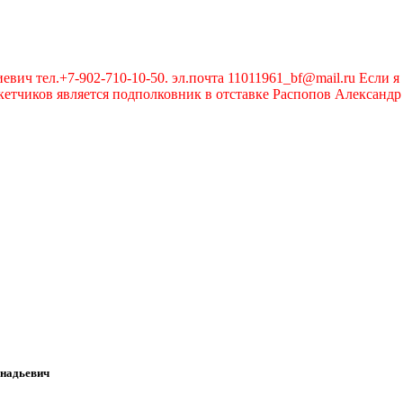
вич тел.+7-902-710-10-50. эл.почта 11011961_bf@mail.ru Если я 
чиков является подполковник в отставке Распопов Александр А
ннадьевич