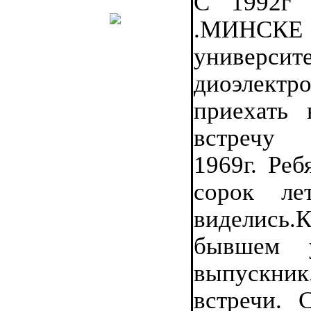
С 1992г 
.МИНСК
униве
диоэлект
приехать
встречу
1969г. Реб
сорок л
виделись.
бывшем 
выпускн
встречи. 