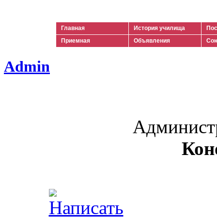
Ильич
Главная
История училища
Пос
Приемная
Объявления
Сою
Admin
Админист
Кон