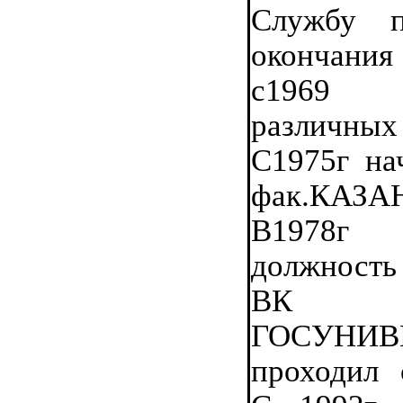
Службу п
окончания
с1969 
различны
С1975г на
фак.КАЗА
В1978г 
должность
ВК КА
ГОСУНИВ
проходил 