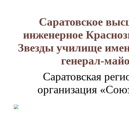
Саратовское выс
инженерное Красноз
Звезды училище имен
генерал-май
Саратовская реги
организация «Союз
Генерал-
майор
Лизюков
Александр