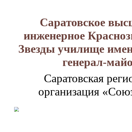
Саратовское выс
инженерное Красноз
Звезды училище имен
генерал-май
Саратовская реги
организация «Союз
Генерал-
майор
Лизюков
Александр