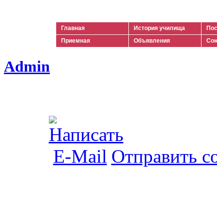
Ильич
Главная
История училища
Пос
Приемная
Объявления
Сою
Admin
Отправить с