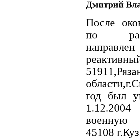
Дмитрий Вл
После око
по распр
направ
реактив
51911,Ряза
области,г.
год был у
1.12.200
военную 
45108 г.Куз