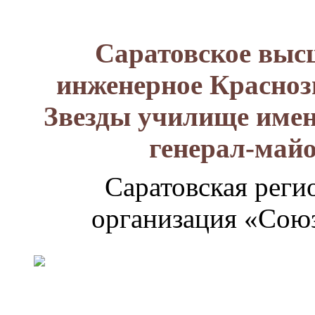
Саратовское выс
инженерное Красноз
Звезды училище имен
генерал-май
Саратовская реги
организация «Союз
Генерал-
майор
Лизюков
Александр