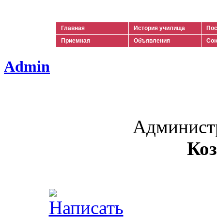
Ильич
Главная
История училища
Пос
Приемная
Объявления
Сою
Admin
Админист
Коз