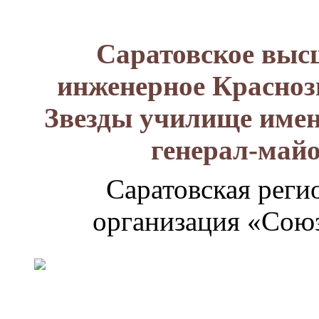
Саратовское выс
инженерное Красноз
Звезды училище имен
генерал-май
Саратовская реги
организация «Союз
Генерал-
майор
Лизюков
Александр