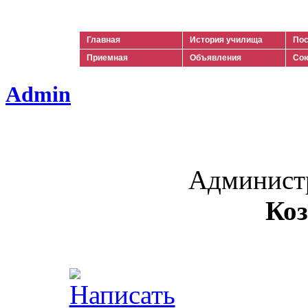
Ильич
Главная
История училища
Пос
Приемная
Объявления
Сою
Admin
Админист
Коз